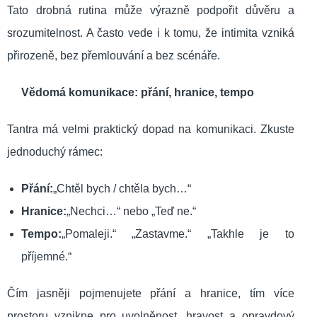
Tato drobná rutina může výrazně podpořit důvěru a
srozumitelnost. A často vede i k tomu, že intimita vzniká
přirozeně, bez přemlouvání a bez scénáře.
Vědomá komunikace: přání, hranice, tempo
Tantra má velmi praktický dopad na komunikaci. Zkuste
jednoduchý rámec:
Přání:
„Chtěl bych / chtěla bych…“
Hranice:
„Nechci…“ nebo „Teď ne.“
Tempo:
„Pomaleji.“ „Zastavme.“ „Takhle je to
příjemné.“
Čím jasněji pojmenujete přání a hranice, tím více
prostoru vznikne pro uvolněnost, hravost a opravdový