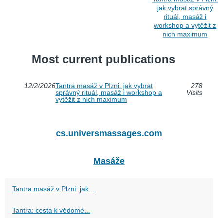
jak vybrat správný
rituál, masáž i
workshop a vytěžit z
nich maximum
Most current publications
12/2/2026
Tantra masáž v Plzni: jak vybrat
278
správný rituál, masáž i workshop a
Visits
vytěžit z nich maximum
cs.universmassages.com
Masáže
Tantra masáž v Plzni: jak...
Tantra: cesta k vědomé...