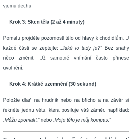
vjemu dechu.
Krok 3: Sken těla (2 až 4 minuty)
Pomalu projděte pozorností tělo od hlavy k chodidlům. U
každé části se zeptejte:
„Jaké to tady je?“
Bez snahy
něco změnit. Už samotné vnímání často přinese
uvolnění.
Krok 4: Krátké uzemnění (30 sekund)
Položte dlaň na hrudník nebo na břicho a na závěr si
řekněte jednu větu, která posiluje váš záměr, například:
„Můžu zpomalit.“
nebo
„Moje tělo je můj kompas.“