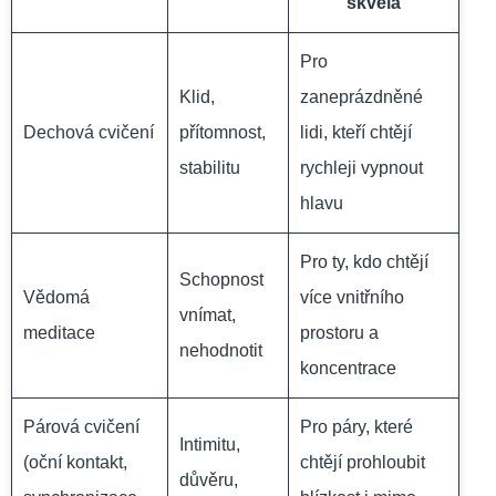
skvělá
Pro
Klid,
zaneprázdněné
Dechová cvičení
přítomnost,
lidi, kteří chtějí
stabilitu
rychleji vypnout
hlavu
Pro ty, kdo chtějí
Schopnost
Vědomá
více vnitřního
vnímat,
meditace
prostoru a
nehodnotit
koncentrace
Párová cvičení
Pro páry, které
Intimitu,
(oční kontakt,
chtějí prohloubit
důvěru,