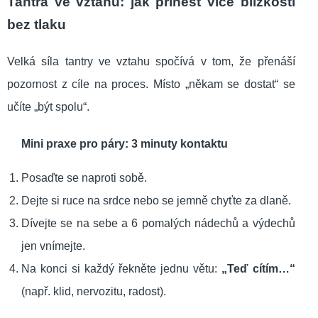
Tantra ve vztahu: jak přinést více blízkosti
bez tlaku
Velká síla tantry ve vztahu spočívá v tom, že přenáší
pozornost z cíle na proces. Místo „někam se dostat“ se
učíte „být spolu“.
Mini praxe pro páry: 3 minuty kontaktu
Posaďte se naproti sobě.
Dejte si ruce na srdce nebo se jemně chyťte za dlaně.
Dívejte se na sebe a 6 pomalých nádechů a výdechů
jen vnímejte.
Na konci si každý řekněte jednu větu:
„Teď cítím…“
(např. klid, nervozitu, radost).