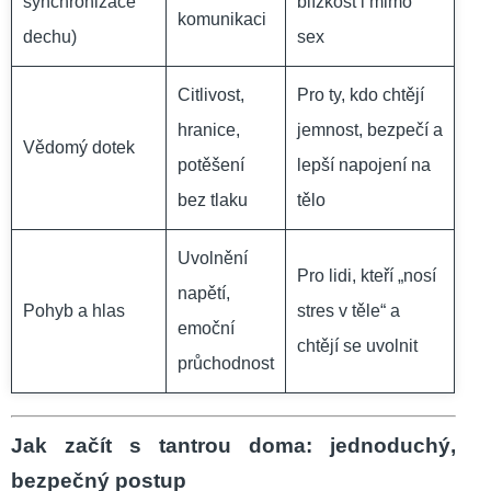
synchronizace
blízkost i mimo
komunikaci
dechu)
sex
Citlivost,
Pro ty, kdo chtějí
hranice,
jemnost, bezpečí a
Vědomý dotek
potěšení
lepší napojení na
bez tlaku
tělo
Uvolnění
Pro lidi, kteří „nosí
napětí,
Pohyb a hlas
stres v těle“ a
emoční
chtějí se uvolnit
průchodnost
Jak začít s tantrou doma: jednoduchý,
bezpečný postup