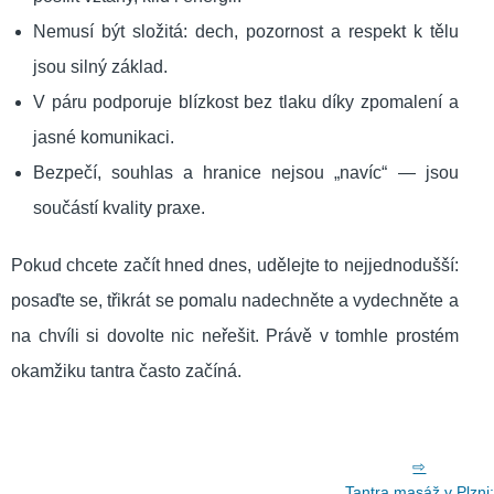
Nemusí být složitá: dech, pozornost a respekt k tělu
jsou silný základ.
V páru podporuje blízkost bez tlaku díky zpomalení a
jasné komunikaci.
Bezpečí, souhlas a hranice nejsou „navíc“ — jsou
součástí kvality praxe.
Pokud chcete začít hned dnes, udělejte to nejjednodušší:
posaďte se, třikrát se pomalu nadechněte a vydechněte a
na chvíli si dovolte nic neřešit. Právě v tomhle prostém
okamžiku tantra často začíná.
Tantra masáž v Plzni: