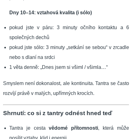
Dny 10–14: vztahová kvalita (i sólo)
pokud jste v páru: 3 minuty očního kontaktu a 6
společných dechů
pokud jste sólo: 3 minuty „setkání se sebou“ v zrcadle
nebo s dlaní na srdci
1 věta denně: „Dnes jsem si všiml / všimla…“
Smyslem není dokonalost, ale kontinuita. Tantra se často
rozvíjí právě v malých, upřímných krocích.
Shrnutí: co si z tantry odnést hned teď
Tantra je cesta
vědomé přítomnosti
, která může
posílit vztahy, klid i energii.