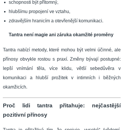
schopnosti být přítomný,
hlubšímu propojení ve vztahu,
zdravějším hranicím a otevřenější komunikaci.
Tantra není magie ani záruka okamžité proměny
Tantra nabízí metody, které mohou být velmi účinné, ale
přínosy obvykle rostou s praxí. Změny bývají postupné:
lepší vnímání těla, více klidu, větší sebedůvěra v
komunikaci a hlubší prožitek v intimních i běžných
okamžicích.
Proč lidi tantra přitahuje: nejčastější
pozitivní přínosy
Tantra je přitažlivá tím, že spojuje „vysoké“ (vědomí,