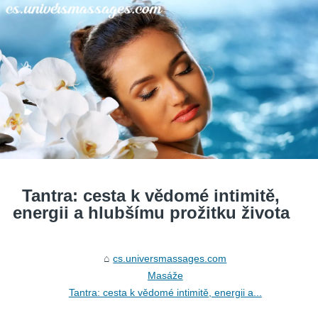
Tantra: cesta k vědomé intimitě,
energii a hlubšímu prožitku života
cs.universmassages.com
Masáže
Tantra: cesta k vědomé intimitě, energii a...